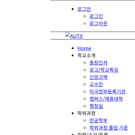
로그인
로그인
로그아웃
Home
학교소개
총장인사
로고/학교특징
신앙고백
교수진
미국정부등록기관
캠퍼스/제휴대학
행정실
학위과정
전공학부
학위과정 졸업 기준
입학/수강/등록