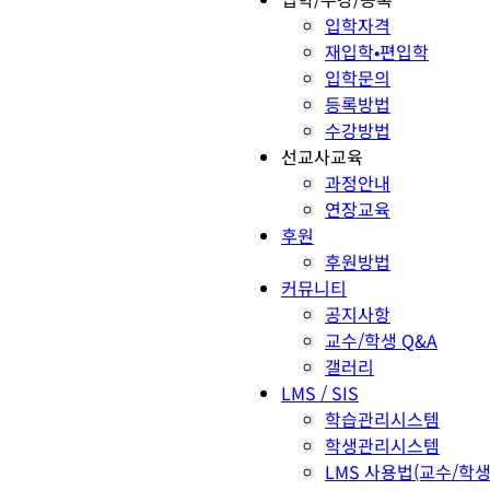
입학자격
재입학•편입학
입학문의
등록방법
수강방법
선교사교육
과정안내
연장교육
후원
후원방법
커뮤니티
공지사항
교수/학생 Q&A
갤러리
LMS / SIS
학습관리시스템
학생관리시스템
LMS 사용법(교수/학생